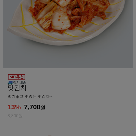
맛김치
먹기좋고 맛있는 맛김치~
13
%
7,700
원
8,800원