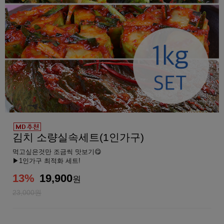
김치 소량실속세트(1인가구)
먹고싶은것만 조금씩 맛보기😋
▶1인가구 최적화 세트!
13
%
19,900
원
23,000원