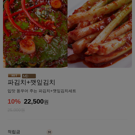
파김치+깻잎김치
입맛 돋우어 주는 파김치+깻잎김치세트
10
%
22,500
원
25,000원
적립금