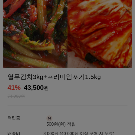
열무김치3kg+프리미엄포기1.5kg
41
%
43,500
원
74,000원
적립금
500원(원) 적립
배송비
3,000원 (40,000원 이상 구매 시 무료)