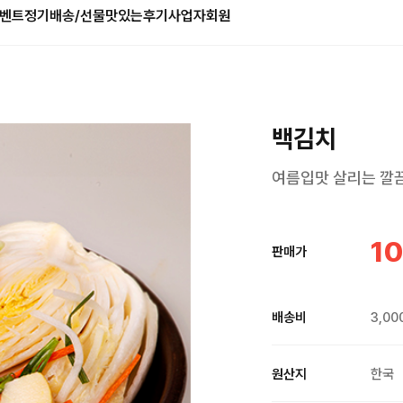
벤트
정기배송/선물
맛있는후기
사업자회원
백김치
여름입맛 살리는 깔끔
10
판매가
배송비
3,00
원산지
한국